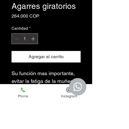
Agarres giratorios
Precio
264.000 COP
Cantidad
*
Agregar al carrito
Su función mas importante, 
evitar la fatiga de la muñeca
Trabaja tren superior
Phone
Instagram
*Consulta el valor del envio 
con nosotros*