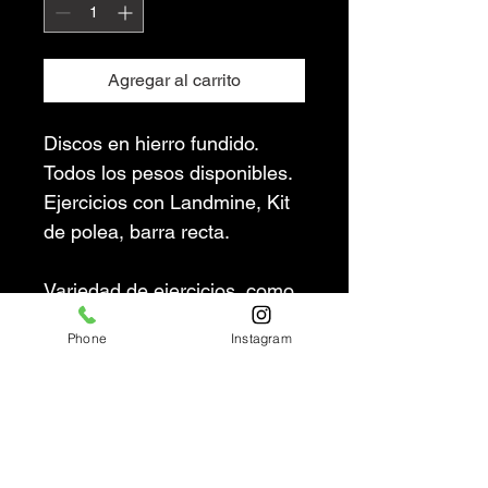
Agregar al carrito
Discos en hierro fundido. 
Todos los pesos disponibles.
Ejercicios con Landmine, Kit 
de polea, barra recta.  
Variedad de ejercicios, como 
sentadillas, press de banca, 
Phone
Instagram
peso muerto, y más. Esto los 
convierte en un accesorio 
esencial para cualquier rutina 
de entrenamiento de fuerza.